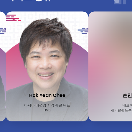
Dann
손민성
동남아시아 및 환태평
대표이사
담
캐피탈랜드투자운용(주)
윈덤 