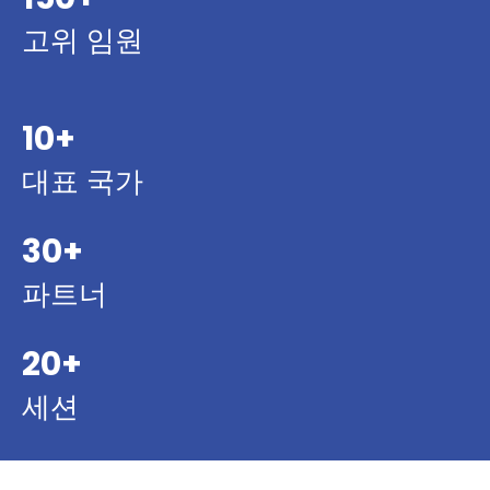
고위 임원
10+
대표 국가
30+
파트너
20+
세션